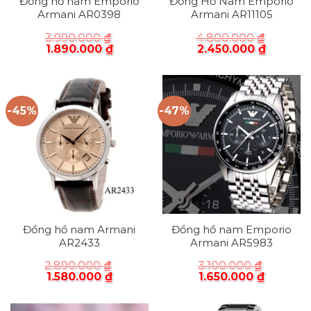
Đồng hồ nam Emporio
Đồng Hồ Nam Emporio
Armani AR0398
Armani AR11105
3.990.000
₫
4.800.000
₫
1.890.000
₫
2.450.000
₫
-45%
-47%
Đồng hồ nam Armani
Đồng hồ nam Emporio
AR2433
Armani AR5983
2.890.000
₫
3.100.000
₫
1.580.000
₫
1.650.000
₫