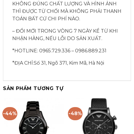
KHÔNG ĐÚNG CHẤT LƯỢNG VÀ HÌNH ẢNH
THÌ ĐƯỢC TỪ CHỐI MÀ KHÔNG PHẢI THANH
TOÁN BẤT CỨ CHI PHÍ NÀO.
– ĐỔI MỚI TRONG VÒNG 7 NGÀY KỂ TỪ KHI
NHẬN HÀNG, NẾU LỖI DO SẢN XUẤT.
*HOTLINE: 0965.729.336 – 0986.889.231
*ĐỊA CHỈ:Số 31, Ngõ 371, Kim Mã, Hà Nội
SẢN PHẨM TƯƠNG TỰ
-44%
-48%