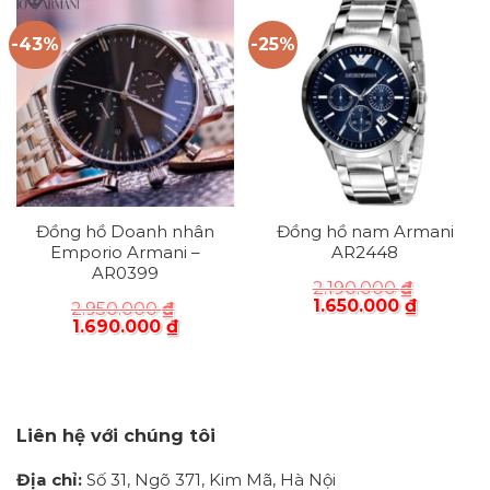
-43%
-25%
Đồng hồ Doanh nhân
Đồng hồ nam Armani
Emporio Armani –
AR2448
AR0399
2.190.000
₫
1.650.000
₫
2.950.000
₫
1.690.000
₫
Liên hệ với chúng tôi
Địa chỉ:
Số 31, Ngõ 371, Kim Mã, Hà Nội