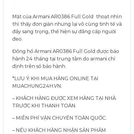
Mặt của Armani AR0386 Full Gold thoạt nhìn
thì thấy đơn giản nhưng lại vô cùng tinh tế và
đầy sang trọng, thể hiện sự đẳng cấp người
đeo.
Đồng hồ Armani AR0386 Full Gold được bảo
hành 24 tháng tại trung tâm do armani chỉ
định trên sổ bảo hành
*LƯU Ý: KHI MUA HÀNG ONLINE TẠI
MUACHUNG24H.VN:
– KHÁCH HÀNG ĐƯỢC XEM HÀNG TẠI NHÀ
TRƯỚC KHI THANH TOÁN.
– MIỄN PHÍ VẬN CHUYỂN TOÀN QUỐC.
– NẾU KHÁCH HÀNG NHẬN SẢN PHẨM