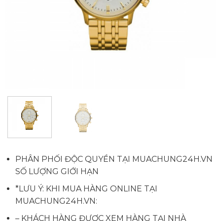
PHÂN PHỐI ĐỘC QUYỀN TẠI MUACHUNG24H.VN
SỐ LƯỢNG GIỚI HẠN
*LƯU Ý: KHI MUA HÀNG ONLINE TẠI
MUACHUNG24H.VN:
– KHÁCH HÀNG ĐƯỢC XEM HÀNG TẠI NHÀ