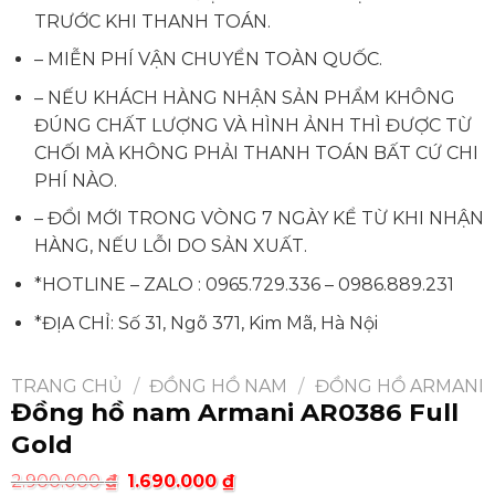
TRƯỚC KHI THANH TOÁN.
– MIỄN PHÍ VẬN CHUYỂN TOÀN QUỐC.
– NẾU KHÁCH HÀNG NHẬN SẢN PHẨM KHÔNG
ĐÚNG CHẤT LƯỢNG VÀ HÌNH ẢNH THÌ ĐƯỢC TỪ
CHỐI MÀ KHÔNG PHẢI THANH TOÁN BẤT CỨ CHI
PHÍ NÀO.
– ĐỔI MỚI TRONG VÒNG 7 NGÀY KỂ TỪ KHI NHẬN
HÀNG, NẾU LỖI DO SẢN XUẤT.
*HOTLINE – ZALO :
0965.729.336
–
0986.889.231
*ĐỊA CHỈ: Số 31, Ngõ 371, Kim Mã, Hà Nội
TRANG CHỦ
/
ĐỒNG HỒ NAM
/
ĐỒNG HỒ ARMANI
Đồng hồ nam Armani AR0386 Full
Gold
2.900.000
₫
1.690.000
₫