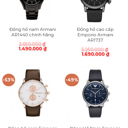
Đồng hồ nam Armani
Đồng hồ cao cấp
AR1440 chính hãng
Emporio Armani
AR1737
2.650.000
₫
1.490.000
₫
3.250.000
₫
1.690.000
₫
-53%
-49%