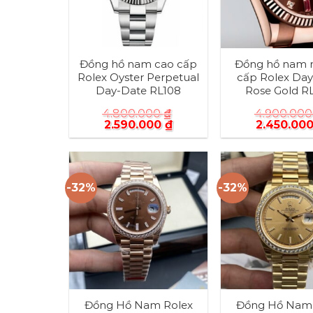
Đồng hồ nam cao cấp
Đồng hồ nam 
Rolex Oyster Perpetual
cấp Rolex Da
Day-Date RL108
Rose Gold R
4.800.000
₫
4.900.00
2.590.000
₫
2.450.00
-32%
-32%
Đồng Hồ Nam Rolex
Đồng Hồ Nam 