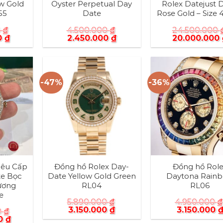
w Gold
Oyster Perpetual Day
Rolex Datejust 
55
Date
Rose Gold – Size
0
₫
4.500.000
₫
24.500.000
0
₫
2.450.000
₫
20.000.000
-47%
-36%
iêu Cấp
Đồng hồ Rolex Day-
Đồng hồ Rol
te Bọc
Date Yellow Gold Green
Daytona Rain
ương
RL04
RL06
e
5.890.000
₫
4.950.000
₫
3.150.000
₫
3.150.000
0
₫
00
₫