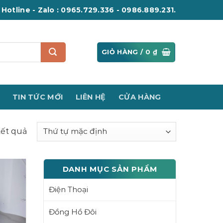
Hotline - Zalo : 0965.729.336 - 0986.889.231.
GIỎ HÀNG /
0
₫
TIN TỨC MỚI
LIÊN HỆ
CỬA HÀNG
 kết quả
DANH MỤC SẢN PHẨM
Điện Thoại
Đồng Hồ Đôi