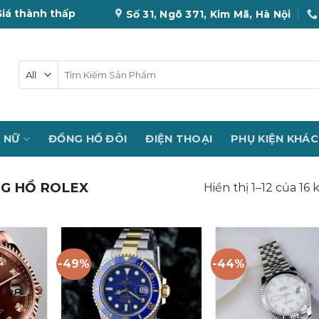
Giá thành thấp
Số 31, Ngõ 371, Kim Mã, Hà Nội
Tìm
kiếm:
 NỮ
ĐỒNG HỒ ĐÔI
ĐIỆN THOẠI
PHỤ KIỆN KHÁC
G HỒ ROLEX
Hiển thị 1–12 của 16
-49%
-44%