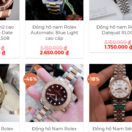
nữ cao
Đồng hồ nam Rolex
Đồng hồ nam R
y-Date
Automatic Blue Light
Datejust RL0
L508
cao cấp
3.150.000
₫
1.750.000
0
₫
5.150.000
₫
0
₫
2.650.000
₫
-46%
-18%
Rolex
Đồng hồ Nam Rolex
Đồng hồ Nam Siê