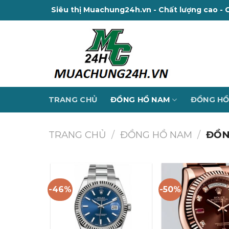
Skip
Siêu thị Muachung24h.vn - Chất lượng cao - 
to
content
TRANG CHỦ
ĐỒNG HỒ NAM
ĐỒNG HỒ
TRANG CHỦ
/
ĐỒNG HỒ NAM
/
ĐỒN
-46%
-50%