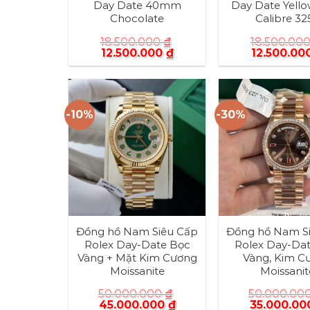
Day Date 40mm
Day Date Yello
Chocolate
Calibre 32
18.500.000
₫
18.500.00
12.500.000
₫
12.500.00
-10%
-30%
Đồng hồ Nam Siêu Cấp
Đồng hồ Nam S
Rolex Day-Date Bọc
Rolex Day-Da
Vàng + Mặt Kim Cương
Vàng, Kim C
Moissanite
Moissanit
50.000.000
₫
50.000.00
45.000.000
₫
35.000.0