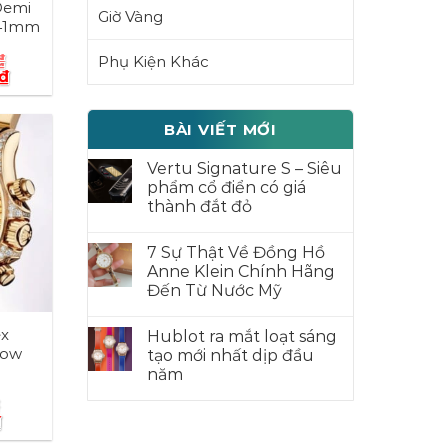
Demi
Giờ Vàng
 41mm
₫
Phụ Kiện Khác
₫
BÀI VIẾT MỚI
Vertu Signature S – Siêu
phẩm cổ điển có giá
thành đắt đỏ
7 Sự Thật Về Đồng Hồ
Anne Klein Chính Hãng
Đến Từ Nước Mỹ
ex
Hublot ra mắt loạt sáng
bow
tạo mới nhất dịp đầu
năm
₫