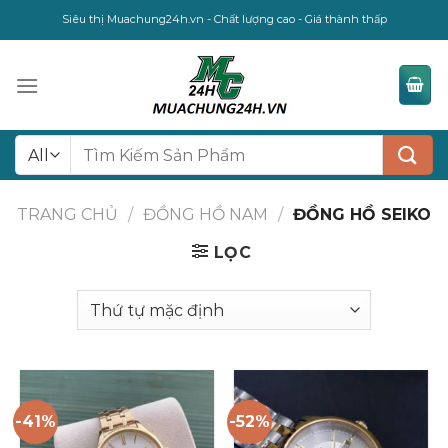
Skip
Siêu thị Muachung24h.vn - Chất lượng cao - Giá thành thấp
to
content
Tìm
kiếm:
TRANG CHỦ
/
ĐỒNG HỒ NAM
/
ĐỒNG HỒ SEIKO
LỌC
-41%
-52%