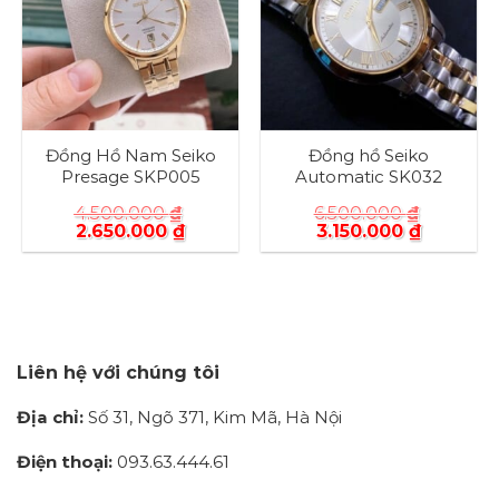
Đồng Hồ Nam Seiko
Đồng hồ Seiko
Presage SKP005
Automatic SK032
4.500.000
₫
6.500.000
₫
2.650.000
₫
3.150.000
₫
Liên hệ với chúng tôi
Địa chỉ:
Số 31, Ngõ 371, Kim Mã, Hà Nội
Điện thoại:
093.63.444.61