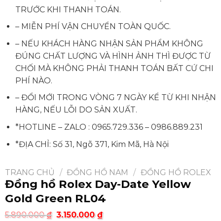
TRƯỚC KHI THANH TOÁN.
– MIỄN PHÍ VẬN CHUYỂN TOÀN QUỐC.
– NẾU KHÁCH HÀNG NHẬN SẢN PHẨM KHÔNG
ĐÚNG CHẤT LƯỢNG VÀ HÌNH ẢNH THÌ ĐƯỢC TỪ
CHỐI MÀ KHÔNG PHẢI THANH TOÁN BẤT CỨ CHI
PHÍ NÀO.
– ĐỔI MỚI TRONG VÒNG 7 NGÀY KỂ TỪ KHI NHẬN
HÀNG, NẾU LỖI DO SẢN XUẤT.
*HOTLINE – ZALO :
0965.729.336
–
0986.889.231
*ĐỊA CHỈ: Số 31, Ngõ 371, Kim Mã, Hà Nội
TRANG CHỦ
/
ĐỒNG HỒ NAM
/
ĐỒNG HỒ ROLEX
Đồng hồ Rolex Day-Date Yellow
Gold Green RL04
5.890.000
₫
3.150.000
₫