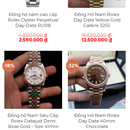
Đồng hồ nam cao cấp
Đồng Hồ Nam Rolex
Rolex Oyster Perpetual
Day Date Yellow Gold
Day-Date RL108
Calibre 3255
4.800.000
₫
18.500.000
₫
2.590.000
₫
12.500.000
₫
-18%
-32%
Đồng hồ Nam Siêu Cấp
Đồng Hồ Nam Rolex
Rolex Datejust Demi
Day Date 40mm
Rose Gold – Size 41mm
Chocolate