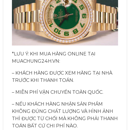
*LƯU Ý: KHI MUA HÀNG ONLINE TẠI
MUACHUNG24H.VN:
– KHÁCH HÀNG ĐƯỢC XEM HÀNG TẠI NHÀ
TRƯỚC KHI THANH TOÁN.
– MIỄN PHÍ VẬN CHUYỂN TOÀN QUỐC.
– NẾU KHÁCH HÀNG NHẬN SẢN PHẨM
KHÔNG ĐÚNG CHẤT LƯỢNG VÀ HÌNH ẢNH
THÌ ĐƯỢC TỪ CHỐI MÀ KHÔNG PHẢI THANH
TOÁN BẤT CỨ CHI PHÍ NÀO.