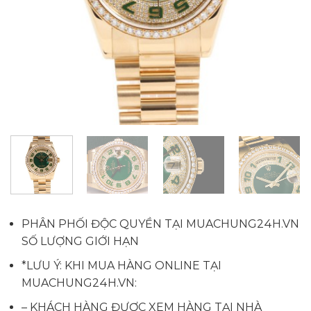
PHÂN PHỐI ĐỘC QUYỀN TẠI MUACHUNG24H.VN
SỐ LƯỢNG GIỚI HẠN
*LƯU Ý: KHI MUA HÀNG ONLINE TẠI
MUACHUNG24H.VN:
– KHÁCH HÀNG ĐƯỢC XEM HÀNG TẠI NHÀ