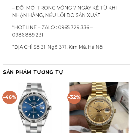
– ĐỔI MỚI TRONG VÒNG 7 NGÀY KỂ TỪ KHI
NHẬN HÀNG, NẾU LỖI DO SẢN XUẤT.
*HOTLINE – ZALO : 0965.729.336 –
0986.889.231
*ĐỊA CHỈ:Số 31, Ngõ 371, Kim Mã, Hà Nội
SẢN PHẨM TƯƠNG TỰ
-46%
-32%