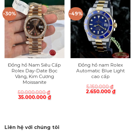
-30%
-49%
Đồng hồ Nam Siêu Cấp
Đồng hồ nam Rolex
Rolex Day-Date Bọc
Automatic Blue Light
Vàng, Kim Cương
cao cấp
Moissanite
5.150.000
₫
2.650.000
₫
50.000.000
₫
35.000.000
₫
Liên hệ với chúng tôi