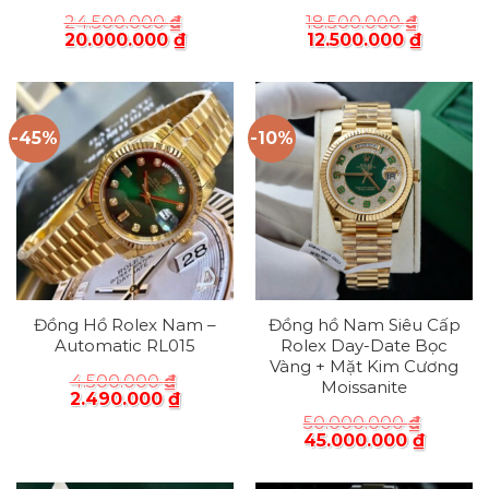
24.500.000
₫
18.500.000
₫
20.000.000
₫
12.500.000
₫
-45%
-10%
Đồng Hồ Rolex Nam –
Đồng hồ Nam Siêu Cấp
Automatic RL015
Rolex Day-Date Bọc
Vàng + Mặt Kim Cương
4.500.000
₫
Moissanite
2.490.000
₫
50.000.000
₫
45.000.000
₫