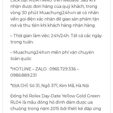
Click đặt MUA HÀNG trên website. Sau khi
nhận được đơn hàng của quý khách, trong
vòng 30 phút Muachung24h.vn sẽ có nhân
viên gọi điện xác nhận để giao sản phẩm tận
nơi và thu tiền khi khách hàng nhận hàng.
– Thời gian làm việc: 24h/24h. Tất cả các ngày
trong tuần.
– Muachung24h.vn miễn phí vận chuyển
toàn quốc
*HOTLINE – ZALO : 0965.729.336 –
0986.889.231
*ĐỊA CHỈ: Số 31, Ngõ 371, Kim Mã, Hà Nội
Đồng hồ Rolex Day-Date Yellow Gold Green
RL04 là mẫu đồng hồ đình đám được ưa
chuộng trong năm 2015 bởi thiết kế đáp ứng