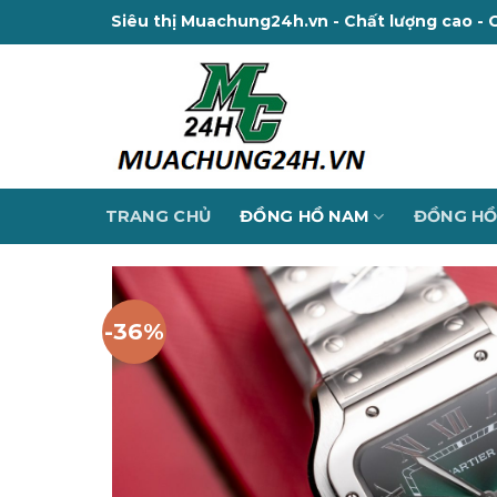
Skip
Siêu thị Muachung24h.vn - Chất lượng cao - 
to
content
TRANG CHỦ
ĐỒNG HỒ NAM
ĐỒNG HỒ
-36%