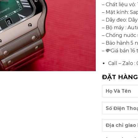
– Chất liệu vỏ
– Mặt kính: S
– Dây đeo: Dâ
– Bộ máy : Aut
– Chống nước s
– Bảo hành 5 
– 💸Giá bán 16 
Call – Zalo
ĐẶT HÀN