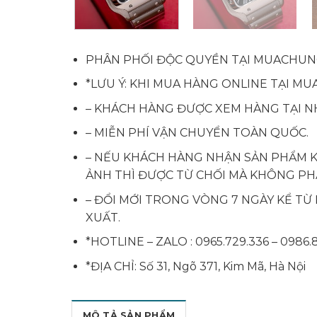
PHÂN PHỐI ĐỘC QUYỀN TẠI MUACHUN
*LƯU Ý: KHI MUA HÀNG ONLINE TẠI M
– KHÁCH HÀNG ĐƯỢC XEM HÀNG TẠI N
– MIỄN PHÍ VẬN CHUYỂN TOÀN QUỐC.
– NẾU KHÁCH HÀNG NHẬN SẢN PHẨM 
ẢNH THÌ ĐƯỢC TỪ CHỐI MÀ KHÔNG PHẢ
– ĐỔI MỚI TRONG VÒNG 7 NGÀY KỂ TỪ 
XUẤT.
*HOTLINE – ZALO :
0965.729.336
–
0986.
*ĐỊA CHỈ: Số 31, Ngõ 371, Kim Mã, Hà Nội
MÔ TẢ SẢN PHẨM