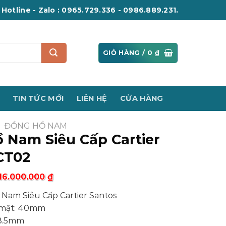
Hotline - Zalo : 0965.729.336 - 0986.889.231.
GIỎ HÀNG /
0
₫
TIN TỨC MỚI
LIÊN HỆ
CỬA HÀNG
ĐỒNG HỒ NAM
 Nam Siêu Cấp Cartier
CT02
16.000.000
₫
 Nam Siêu Cấp Cartier Santos
 mặt: 40mm
 8.5mm