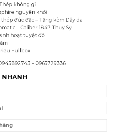
: Thép không gỉ
apphire nguyên khối
y thép đúc đặc – Tặng kèm Dây da
omatic – Caliber 1847 Thụy Sỹ
inh hoạt tuyệt đối
năm
triệu Fullbox
 : 0945892743 – 0965729336
G NHANH