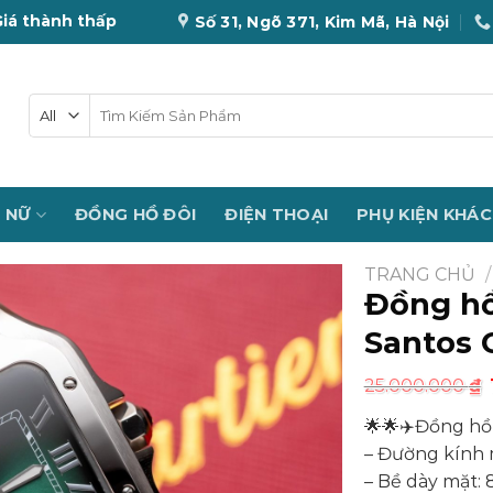
Giá thành thấp
Số 31, Ngõ 371, Kim Mã, Hà Nội
Tìm
kiếm:
 NỮ
ĐỒNG HỒ ĐÔI
ĐIỆN THOẠI
PHỤ KIỆN KHÁC
TRANG CHỦ
/
Đồng hồ
Santos 
25.000.000
₫
🌟🌟✈️Đồng hồ
– Đường kính
– Bề dày mặt: