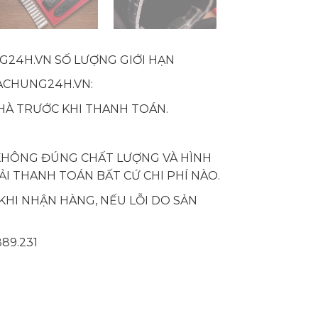
G24H.VN SỐ LƯỢNG GIỚI HẠN
UACHUNG24H.VN:
HÀ TRƯỚC KHI THANH TOÁN.
KHÔNG ĐÚNG CHẤT LƯỢNG VÀ HÌNH
I THANH TOÁN BẤT CỨ CHI PHÍ NÀO.
KHI NHẬN HÀNG, NẾU LỖI DO SẢN
889.231