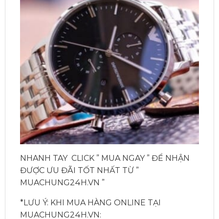
NHANH TAY CLICK ” MUA NGAY ” ĐỂ NHẬN
ĐƯỢC ƯU ĐÃI TỐT NHẤT TỪ ”
MUACHUNG24H.VN ”
*LƯU Ý: KHI MUA HÀNG ONLINE TẠI
MUACHUNG24H.VN: