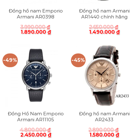
Đồng hồ nam Emporio
Đồng hồ nam Armani
Armani AR0398
AR1440 chính hãng
3.990.000
₫
2.650.000
₫
1.890.000
₫
1.490.000
₫
-49%
-45%
Đồng Hồ Nam Emporio
Đồng hồ nam Armani
Armani AR11105
AR2433
4.800.000
₫
2.890.000
₫
2.450.000
₫
1.580.000
₫