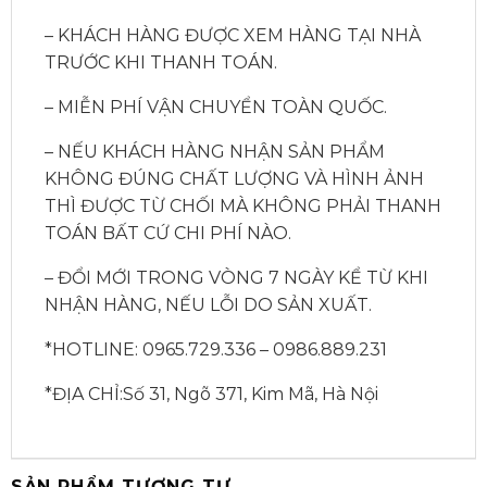
– KHÁCH HÀNG ĐƯỢC XEM HÀNG TẠI NHÀ
TRƯỚC KHI THANH TOÁN.
– MIỄN PHÍ VẬN CHUYỂN TOÀN QUỐC.
– NẾU KHÁCH HÀNG NHẬN SẢN PHẨM
KHÔNG ĐÚNG CHẤT LƯỢNG VÀ HÌNH ẢNH
THÌ ĐƯỢC TỪ CHỐI MÀ KHÔNG PHẢI THANH
TOÁN BẤT CỨ CHI PHÍ NÀO.
– ĐỔI MỚI TRONG VÒNG 7 NGÀY KỂ TỪ KHI
NHẬN HÀNG, NẾU LỖI DO SẢN XUẤT.
*HOTLINE: 0965.729.336 – 0986.889.231
*ĐỊA CHỈ:Số 31, Ngõ 371, Kim Mã, Hà Nội
SẢN PHẨM TƯƠNG TỰ