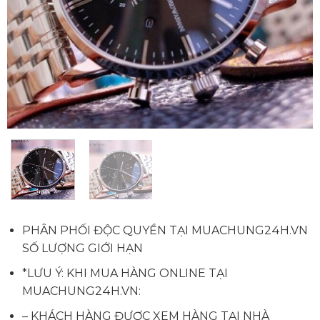
PHÂN PHỐI ĐỘC QUYỀN TẠI MUACHUNG24H.VN
SỐ LƯỢNG GIỚI HẠN
*LƯU Ý: KHI MUA HÀNG ONLINE TẠI
MUACHUNG24H.VN:
– KHÁCH HÀNG ĐƯỢC XEM HÀNG TẠI NHÀ