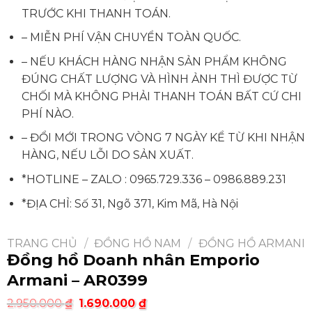
TRƯỚC KHI THANH TOÁN.
– MIỄN PHÍ VẬN CHUYỂN TOÀN QUỐC.
– NẾU KHÁCH HÀNG NHẬN SẢN PHẨM KHÔNG
ĐÚNG CHẤT LƯỢNG VÀ HÌNH ẢNH THÌ ĐƯỢC TỪ
CHỐI MÀ KHÔNG PHẢI THANH TOÁN BẤT CỨ CHI
PHÍ NÀO.
– ĐỔI MỚI TRONG VÒNG 7 NGÀY KỂ TỪ KHI NHẬN
HÀNG, NẾU LỖI DO SẢN XUẤT.
*HOTLINE – ZALO :
0965.729.336
–
0986.889.231
*ĐỊA CHỈ: Số 31, Ngõ 371, Kim Mã, Hà Nội
TRANG CHỦ
/
ĐỒNG HỒ NAM
/
ĐỒNG HỒ ARMANI
Đồng hồ Doanh nhân Emporio
Armani – AR0399
2.950.000
₫
1.690.000
₫