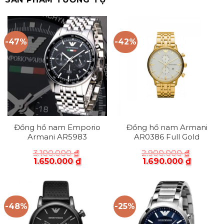
-47%
-42%
Đồng hồ nam Emporio
Đồng hồ nam Armani
Armani AR5983
AR0386 Full Gold
3.100.000
₫
2.900.000
₫
1.650.000
₫
1.690.000
₫
-48%
-25%