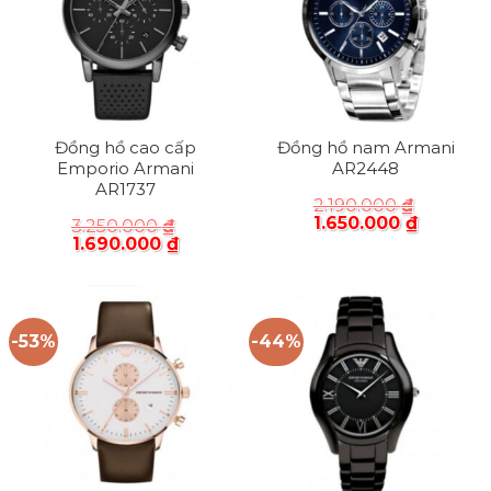
Đồng hồ cao cấp
Đồng hồ nam Armani
Emporio Armani
AR2448
AR1737
2.190.000
₫
1.650.000
₫
3.250.000
₫
1.690.000
₫
-53%
-44%