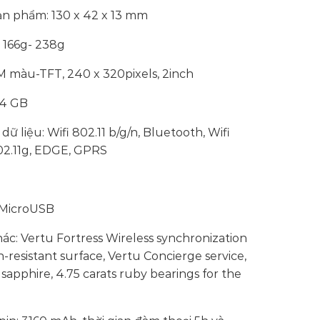
ản phẩm: 130 x 42 x 13 mm
 166g- 238g
M màu-TFT, 240 x 320pixels, 2inch
 4 GB
ữ liệu: Wifi 802.11 b/g/n, Bluetooth, Wifi
802.11g, EDGE, GPRS
: MicroUSB
ác: Vertu Fortress Wireless synchronization
h-resistant surface, Vertu Concierge service,
sapphire, 4.75 carats ruby bearings for the