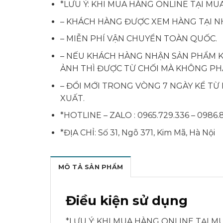
*LƯU Ý: KHI MUA HÀNG ONLINE TẠI M
– KHÁCH HÀNG ĐƯỢC XEM HÀNG TẠI N
– MIỄN PHÍ VẬN CHUYỂN TOÀN QUỐC.
– NẾU KHÁCH HÀNG NHẬN SẢN PHẨM 
ẢNH THÌ ĐƯỢC TỪ CHỐI MÀ KHÔNG PHẢ
– ĐỔI MỚI TRONG VÒNG 7 NGÀY KỂ TỪ 
XUẤT.
*HOTLINE – ZALO :
0965.729.336
–
0986.
*ĐỊA CHỈ: Số 31, Ngõ 371, Kim Mã, Hà Nội
MÔ TẢ SẢN PHẨM
Điều kiện sử dụng
*LƯU Ý: KHI MUA HÀNG ONLINE TẠI 