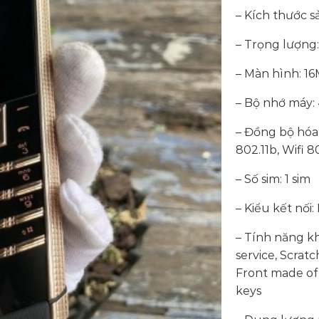
– Kích thước s
– Trọng lượng:
– Màn hình: 16
– Bộ nhớ máy:
– Đồng bộ hóa d
802.11b, Wifi 
– Số sim: 1 sim
– Kiểu kết nối
– Tính năng kh
service, Scratc
Front made of 
keys