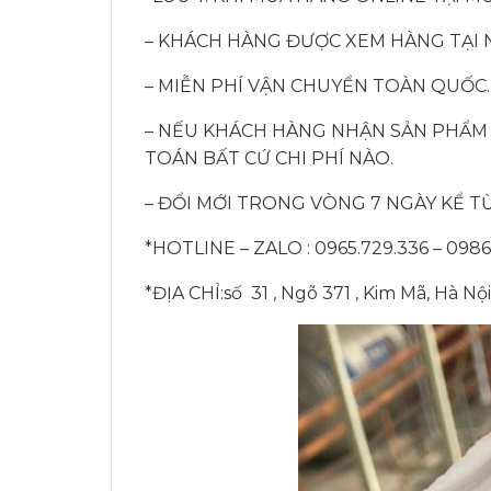
– KHÁCH HÀNG ĐƯỢC XEM HÀNG TẠI 
– MIỄN PHÍ VẬN CHUYỂN TOÀN QUỐC.
– NẾU KHÁCH HÀNG NHẬN SẢN PHẨM
TOÁN BẤT CỨ CHI PHÍ NÀO.
– ĐỔI MỚI TRONG VÒNG 7 NGÀY KỂ TỪ
*HOTLINE – ZALO : 0965.729.336 – 0986
*ĐỊA CHỈ:số 31 , Ngõ 371 , Kim Mã, Hà Nội