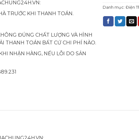
UACHUNG24H.VN:
Danh mục:
Điện T
HÀ TRƯỚC KHI THANH TOÁN.
KHÔNG ĐÚNG CHẤT LƯỢNG VÀ HÌNH
I THANH TOÁN BẤT CỨ CHI PHÍ NÀO.
KHI NHẬN HÀNG, NẾU LỖI DO SẢN
889.231
MUACHUNG24H.VN: