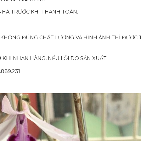
NHÀ TRƯỚC KHI THANH TOÁN.
 KHÔNG ĐÚNG CHẤT LƯỢNG VÀ HÌNH ẢNH THÌ ĐƯỢC 
 KHI NHẬN HÀNG, NẾU LỖI DO SẢN XUẤT.
.889.231