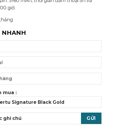
in: 3160 mAh, thời gian đàm thoại 5h và
00 giờ.
 tháng
G NHANH
 mua :