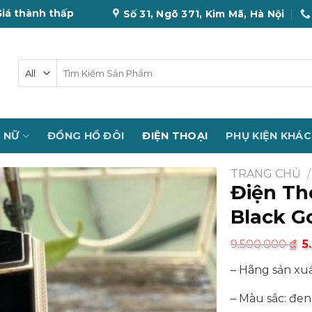
Giá thành thấp
Số 31, Ngõ 371, Kim Mã, Hà Nội
Tìm
kiếm:
 NỮ
ĐỒNG HỒ ĐÔI
ĐIỆN THOẠI
PHỤ KIỆN KHÁC
TRANG CHỦ
/
Điện Th
Black G
9.500.000
₫
5
– Hãng sản xuấ
– Màu sắc: đe