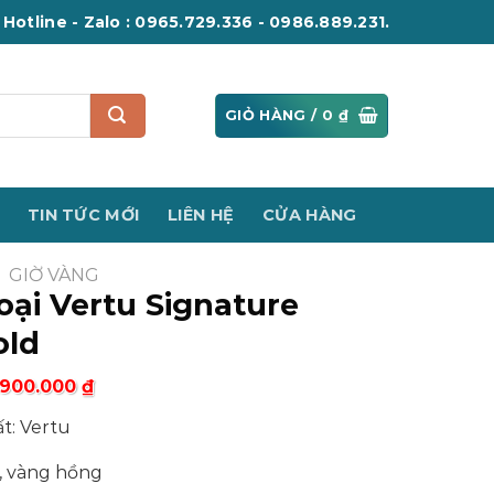
Hotline - Zalo : 0965.729.336 - 0986.889.231.
GIỎ HÀNG /
0
₫
TIN TỨC MỚI
LIÊN HỆ
CỬA HÀNG
GIỜ VÀNG
oại Vertu Signature
old
.900.000
₫
t: Vertu
n, vàng hồng