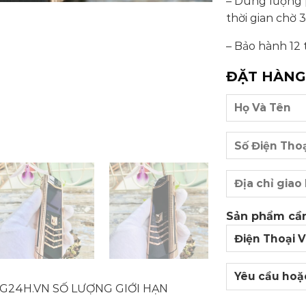
– Dung lượng p
thời gian chờ 3
– Bảo hành 12
ĐẶT HÀN
Sản phẩm cần
G24H.VN SỐ LƯỢNG GIỚI HẠN